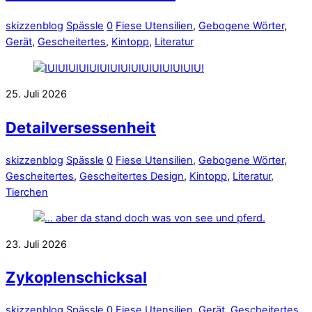
skizzenblog
Spässle
0
Fiese Utensilien
,
Gebogene Wörter
,
Gerät
,
Gescheitertes
,
Kintopp
,
Literatur
25. Juli 2026
Detailversessenheit
skizzenblog
Spässle
0
Fiese Utensilien
,
Gebogene Wörter
,
Gescheitertes
,
Gescheitertes Design
,
Kintopp
,
Literatur
,
Tierchen
23. Juli 2026
Zykoplenschicksal
skizzenblog
Spässle
0
Fiese Utensilien
,
Gerät
,
Gescheitertes
,