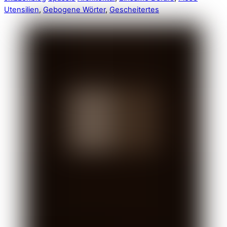
Utensilien
,
Gebogene Wörter
,
Gescheitertes