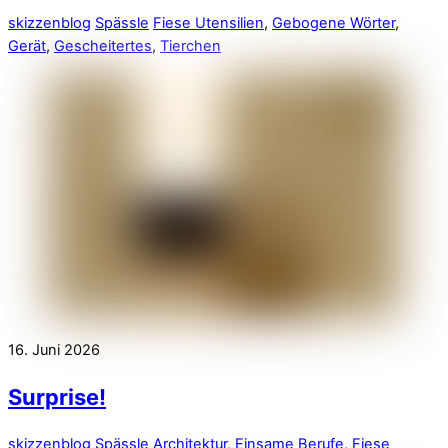
skizzenblog
Spässle
Fiese Utensilien
,
Gebogene Wörter
,
Gerät
,
Gescheitertes
,
Tierchen
16. Juni 2026
Surprise!
skizzenblog
Spässle
Architektur
,
Einsame Berufe
,
Fiese