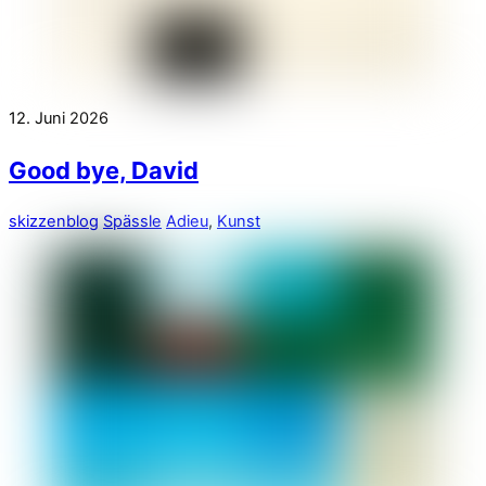
12. Juni 2026
Good bye, David
skizzenblog
Spässle
Adieu
,
Kunst