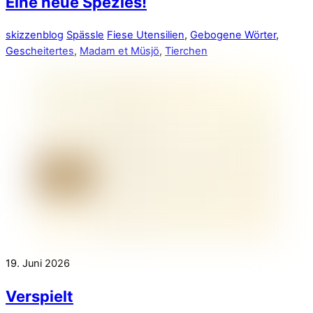
Eine neue Spezies!
skizzenblog
Spässle
Fiese Utensilien
,
Gebogene Wörter
,
Gescheitertes
,
Madam et Müsjö
,
Tierchen
19. Juni 2026
Verspielt